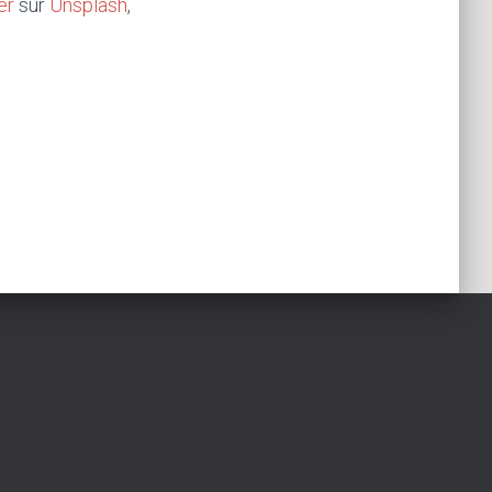
er
sur
Unsplash
,