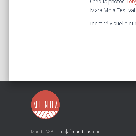
Crédits photos
Tob
Mara Moja Festival
Identité visuelle e
Munda ASBL -
info[at]munda-asbl.be