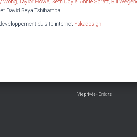
y Wong
,
Taylor Flowe
,
Seth Doyle
,
Annie Spratt
,
Bill Wegen
 et David Beya Tshibamba
t développement du site internet
Yakadesign
Vie privée
-
Crédits