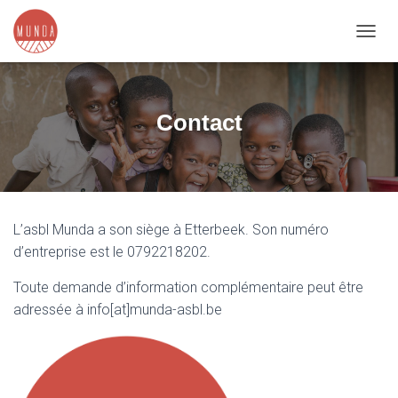
D
É
P
L
I
Contact
E
R
L
A
N
A
L’asbl Munda a son siège à Etterbeek. Son numéro
V
I
d’entreprise est le 0792218202.
G
A
Toute demande d’information complémentaire peut être
T
adressée à info[at]munda-asbl.be
I
O
N