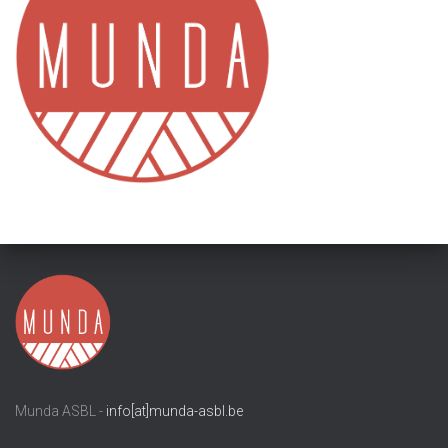
Munda ASBL -
info[at]munda-asbl.be